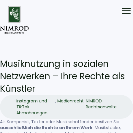
Musiknutzung in sozialen
Netzwerken – Ihre Rechte als
Künstler
Instagram und
,
Medienrecht
,
NIMROD
TikTok
Rechtsanwalte
Abmahnungen
Als Komponist, Texter oder Musikschaffender besitzen Sie
ausschließlich die Rechte an Ihrem Werk
. Musikstücke,