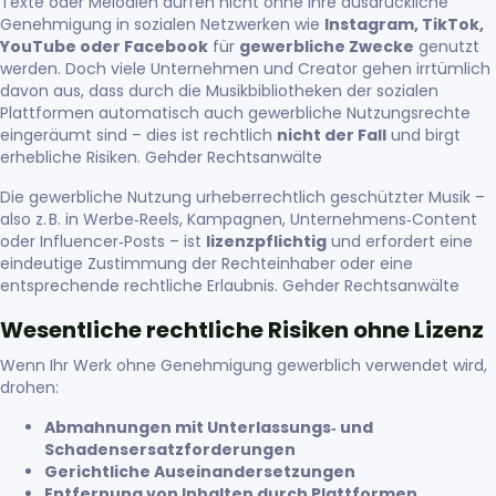
Texte oder Melodien dürfen nicht ohne Ihre ausdrückliche
Genehmigung in sozialen Netzwerken wie
Instagram, TikTok,
YouTube oder Facebook
für
gewerbliche Zwecke
genutzt
werden. Doch viele Unternehmen und Creator gehen irrtümlich
davon aus, dass durch die Musikbibliotheken der sozialen
Plattformen automatisch auch gewerbliche Nutzungsrechte
eingeräumt sind – dies ist rechtlich
nicht der Fall
und birgt
erhebliche Risiken.
Gehder Rechtsanwälte
Die gewerbliche Nutzung urheberrechtlich geschützter Musik –
also z. B. in Werbe‑Reels, Kampagnen, Unternehmens‑Content
oder Influencer‑Posts – ist
lizenzpflichtig
und erfordert eine
eindeutige Zustimmung der Rechteinhaber oder eine
entsprechende rechtliche Erlaubnis.
Gehder Rechtsanwälte
Wesentliche rechtliche Risiken ohne Lizenz
Wenn Ihr Werk ohne Genehmigung gewerblich verwendet wird,
drohen:
Abmahnungen mit Unterlassungs‑ und
Schadensersatzforderungen
Gerichtliche Auseinandersetzungen
Entfernung von Inhalten durch Plattformen