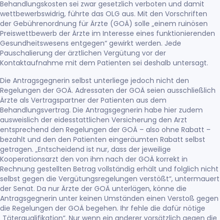
Behandlungskosten sei zwar gesetzlich verboten und damit
wettbewerbswidrig, führte das OLG aus. Mit den Vorschriften
der Gebührenordnung für Ärzte (GOÄ) solle „einem ruinösen
Preiswettbewerb der Ärzte im Interesse eines funktionierenden
Gesundheitswesens entgegen“ gewirkt werden. Jede
Pauschalierung der ärztlichen Vergütung vor der
Kontaktaufnahme mit dem Patienten sei deshalb untersagt.
Die Antragsgegnerin selbst unterliege jedoch nicht den
Regelungen der GOÄ. Adressaten der GOÄ seien ausschließlich
Ärzte als Vertragspartner der Patienten aus dem
Behandlungsvertrag. Die Antragsgegnerin habe hier zudem
ausweislich der eidesstattlichen Versicherung den Arzt
entsprechend den Regelungen der GOÄ – also ohne Rabatt –
bezahlt und den den Patienten eingeräumten Rabatt selbst
getragen. „Entscheidend ist nur, dass der jeweilige
Kooperationsarzt den von ihm nach der GOÄ korrekt in
Rechnung gestellten Betrag vollständig erhält und folglich nicht
selbst gegen die Vergütungsregelungen verstößt“, untermauert
der Senat. Da nur Ärzte der GOÄ unterlägen, könne die
Antragsgegnerin unter keinen Umständen einen Verstoß gegen
die Regelungen der GOÄ begehen. Ihr fehle die dafür nötige
„Täterqualifikation“. Nur wenn ein anderer vorsätzlich gegen die