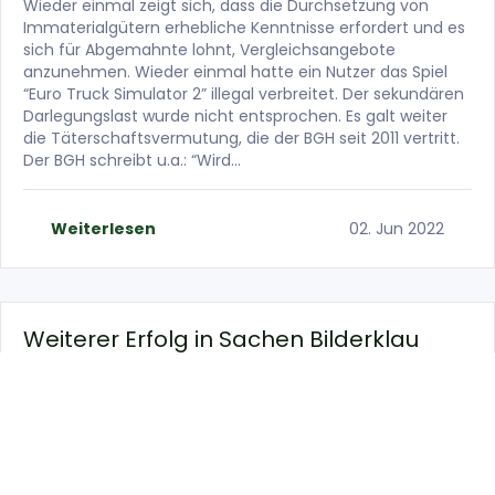
Wieder einmal zeigt sich, dass die Durchsetzung von
Immaterialgütern erhebliche Kenntnisse erfordert und es
sich für Abgemahnte lohnt, Vergleichsangebote
anzunehmen. Wieder einmal hatte ein Nutzer das Spiel
“Euro Truck Simulator 2” illegal verbreitet. Der sekundären
Darlegungslast wurde nicht entsprochen. Es galt weiter
die Täterschaftsvermutung, die der BGH seit 2011 vertritt.
Der BGH schreibt u.a.: “Wird…
Weiterlesen
02. Jun 2022
Weiterer Erfolg in Sachen Bilderklau
By
NIMROD RECHTSANWÄLTE
Erneut konnten die Nimrod Rechtsanwälte die Rechte
Ihres Mandanten vor dem Landgericht Berlin zu dem Az.:
15 O 177/22 durchsetzen. Der Mandant ist namhafter
Fotograf. Sachverhalt: Nachdem die Antragsgegner einer