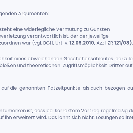
folgenden Argumenten:
teht eine widerlegliche Vermutung zu Gunsten
verletzung verantwortlich ist, der der jeweilîge
ordnen war (vgl. BGH, Urt. v.
12.05.2010,
Az.: I ZR
121/08)
lichkeit eines abweichenden Geschehensablaufes darzul
loßen und theoretischen Zugriffsmöglichkeit Dritter auf
 auf die genannten Tatzeitpunkte als auch bezogen auf
nzumerken ist, dass bei korrektem Vortrag regelmäßig de
f ihn erweitert wird. Das lohnt sich nicht. Lösungen sol