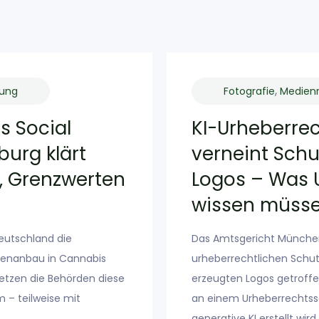
,
rung
Fotografie
Medien
s Social
KI-Urheberre
urg klärt
verneint Schu
, Grenzwerten
Logos – Was 
wissen müss
eutschland die
Das Amtsgericht München
genanbau in Cannabis
urheberrechtlichen Schutz
setzen die Behörden diese
erzeugten Logos getroffe
m – teilweise mit
an einem Urheberrechtss
generative KI erstellt wir