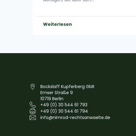
ay 2026
Weiterlesen
Bockslaff Kupferberg GbR
Emser Straße 9
10719 Berlin
+49 (0) 30 544 61 793
+49 (0) 30 544 61 794
info@nimrod-rechtsanwaelte.de