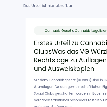
Das Urteil ist
hier
abrufbar.
,
Cannabis Gesetz
Cannabis Legalisie
Erstes Urteil zu Cannabi
ClubsWas das VG Würzb
Rechtslage zu Auflagen
kann:
und Ausweiskopien
des
 999,50
Mit dem Cannabisgesetz (KCanG) sind in D
Grundlagen für den gemeinschaftlichen Ei
Social Clubs geschaffen worden.In Bayern 
Vorgaben traditionell besonders restriktiv u
Auflagen, die über den…