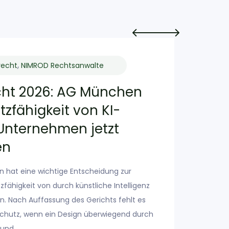
,
recht
NIMROD Rechtsanwalte
cht 2026: AG München
Mus
tzfähigkeit von KI-
– Ih
Unternehmen jetzt
Als Kom
en
ausschl
Melodi
 hat eine wichtige Entscheidung zur
soziale
fähigkeit von durch künstliche Intelligenz
für ge
n. Nach Auffassung des Gerichts fehlt es
chutz, wenn ein Design überwiegend durch
d und…