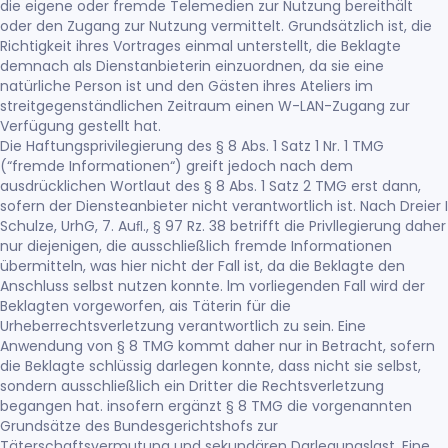
die eigene oder fremde Telemedien zur Nutzung bereithält
oder den Zugang zur Nutzung vermittelt. Grundsätzlich ist, die
Richtigkeit ihres Vortrages einmal unterstellt, die Beklagte
demnach als Dienstanbieterin einzuordnen, da sie eine
natürliche Person ist und den Gästen ihres Ateliers im
streitgegenständlichen Zeitraum einen W-LAN-Zugang zur
Verfügung gestellt hat.
Die Haftungsprivilegierung des § 8 Abs. 1 Satz 1 Nr. 1 TMG
(“fremde Informationen“) greift jedoch nach dem
ausdrücklichen Wortlaut des § 8 Abs. 1 Satz 2 TMG erst dann,
sofern der Diensteanbieter nicht verantwortlich ist. Nach Dreier I
Schulze, UrhG, 7. Auﬂ., § 97 Rz. 38 betrifft die Privllegierung daher
nur diejenigen, die ausschließlich fremde Informationen
übermitteln, was hier nicht der Fall ist, da die Beklagte den
Anschluss selbst nutzen konnte. lm vorliegenden Fall wird der
Beklagten vorgeworfen, ais Täterin für die
Urheberrechtsverletzung verantwortlich zu sein. Eine
Anwendung von § 8 TMG kommt daher nur in Betracht, sofern
die Beklagte schlüssig darlegen konnte, dass nicht sie selbst,
sondern ausschließlich ein Dritter die Rechtsverletzung
begangen hat. insofern ergänzt § 8 TMG die vorgenannten
Grundsätze des Bundesgerichtshofs zur
Täterschaftsvermutung und sekundären Darlegungslast. Eine