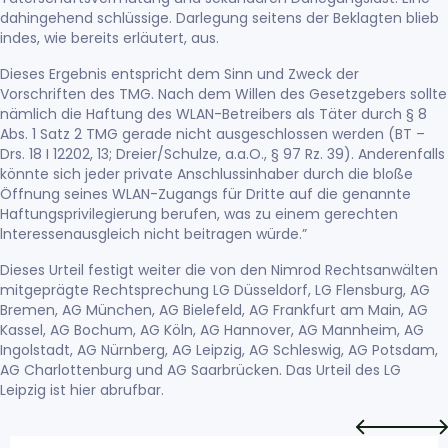
dahingehend schlüssige. Darlegung seitens der Beklagten blieb
indes, wie bereits erläutert, aus.
Dieses Ergebnis entspricht dem Sinn und Zweck der
Vorschriften des TMG. Nach dem Willen des Gesetzgebers sollte
nämlich die Haftung des WLAN-Betreibers als Täter durch § 8
Abs. 1 Satz 2 TMG gerade nicht ausgeschlossen werden (BT –
Drs. 18 I 12202, 13; Dreier/Schulze, a.a.O., § 97 Rz. 39). Anderenfalls
könnte sich jeder private Anschlussinhaber durch die bloße
Öffnung seines WLAN-Zugangs für Dritte auf die genannte
Haftungsprivilegierung berufen, was zu einem gerechten
lnteressenausgleich nicht beitragen würde.”
Dieses Urteil festigt weiter die von den Nimrod Rechtsanwälten
mitgeprägte Rechtsprechung
LG Düsseldorf
,
LG Flensburg
,
AG
Bremen
,
AG München
,
AG Bielefeld
,
AG Frankfurt am Main
,
AG
Kassel
,
AG Bochum
,
AG Köln
,
AG Hannover
,
AG Mannheim
,
AG
Ingolstadt
, AG Nürnberg,
AG Leipzig
,
AG Schleswig
,
AG Potsdam
,
AG Charlottenburg
und
AG Saarbrücken
. Das Urteil des LG
Leipzig ist
hier
abrufbar.