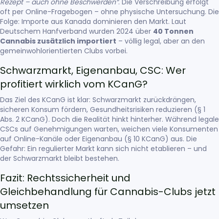
Rezept – auch ohne Beschwerden“
. Die Verschreibung erfolgt
oft per Online-Fragebogen – ohne physische Untersuchung. Die
Folge: Importe aus Kanada dominieren den Markt. Laut
Deutschem Hanfverband wurden 2024 über
40 Tonnen
Cannabis zusätzlich importiert
– völlig legal, aber an den
gemeinwohlorientierten Clubs vorbei.
Schwarzmarkt, Eigenanbau, CSC: Wer
profitiert wirklich vom KCanG?
Das Ziel des KCanG ist klar: Schwarzmarkt zurückdrängen,
sicheren Konsum fördern, Gesundheitsrisiken reduzieren (§ 1
Abs. 2 KCanG). Doch die Realität hinkt hinterher. Während legale
CSCs auf Genehmigungen warten, weichen viele Konsumenten
auf Online-Kanäle oder Eigenanbau (§ 10 KCanG) aus. Die
Gefahr: Ein regulierter Markt kann sich nicht etablieren – und
der Schwarzmarkt bleibt bestehen.
Fazit: Rechtssicherheit und
Gleichbehandlung für Cannabis-Clubs jetzt
umsetzen