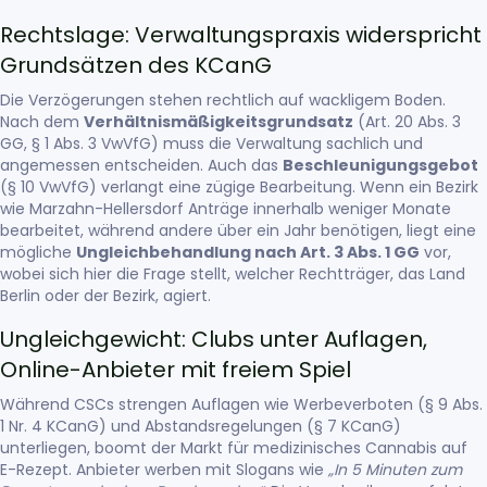
Rechtslage: Verwaltungspraxis widerspricht
Grundsätzen des KCanG
Die Verzögerungen stehen rechtlich auf wackligem Boden.
Nach dem
Verhältnismäßigkeitsgrundsatz
(Art. 20 Abs. 3
GG, § 1 Abs. 3 VwVfG) muss die Verwaltung sachlich und
angemessen entscheiden. Auch das
Beschleunigungsgebot
(§ 10 VwVfG) verlangt eine zügige Bearbeitung. Wenn ein Bezirk
wie Marzahn-Hellersdorf Anträge innerhalb weniger Monate
bearbeitet, während andere über ein Jahr benötigen, liegt eine
mögliche
Ungleichbehandlung nach Art. 3 Abs. 1 GG
vor,
wobei sich hier die Frage stellt, welcher Rechtträger, das Land
Berlin oder der Bezirk, agiert.
Ungleichgewicht: Clubs unter Auflagen,
Online-Anbieter mit freiem Spiel
Während CSCs strengen Auflagen wie Werbeverboten (§ 9 Abs.
1 Nr. 4 KCanG) und Abstandsregelungen (§ 7 KCanG)
unterliegen, boomt der Markt für medizinisches Cannabis auf
E-Rezept. Anbieter werben mit Slogans wie
„In 5 Minuten zum