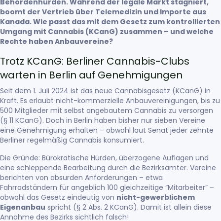
Behördenhürden. Während der legale Markt stagniert,
boomt der Vertrieb über Telemedizin und Importe aus
Kanada. Wie passt das mit dem Gesetz zum kontrollierten
Umgang mit Cannabis (KCanG) zusammen – und welche
Rechte haben Anbauvereine?
Trotz KCanG: Berliner Cannabis-Clubs
warten in Berlin auf Genehmigungen
Seit dem 1. Juli 2024 ist das neue Cannabisgesetz (KCanG) in
Kraft. Es erlaubt nicht-kommerzielle Anbauvereinigungen, bis zu
500 Mitglieder mit selbst angebautem Cannabis zu versorgen
(§ 11 KCanG). Doch in Berlin haben bisher nur sieben Vereine
eine Genehmigung erhalten – obwohl laut Senat jeder zehnte
Berliner regelmäßig Cannabis konsumiert.
Die Gründe: Bürokratische Hürden, überzogene Auflagen und
eine schleppende Bearbeitung durch die Bezirksämter. Vereine
berichten von absurden Anforderungen – etwa
Fahrradständern für angeblich 100 gleichzeitige “Mitarbeiter” –
obwohl das Gesetz eindeutig von
nicht-gewerblichem
Eigenanbau
spricht (§ 2 Abs. 2 KCanG). Damit ist allein diese
Annahme des Bezirks sichtlich falsch!